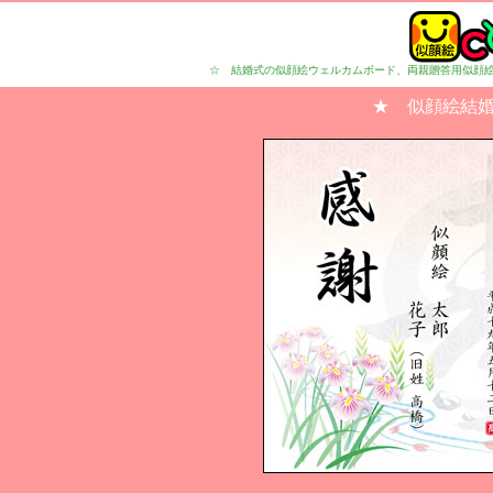
☆ 結婚式の似顔絵ウェルカムボード、両親贈答用似顔
★ 似顔絵結